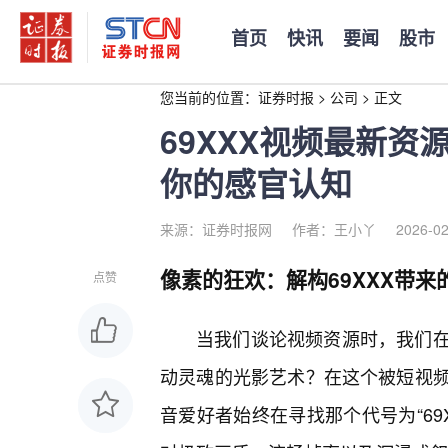
首页
快讯
要闻
股市
您当前的位置：
证券时报
>
公司
>
正文
69XXX视频最新
你的感官认知
来源：证券时报网
作者：王小丫
2026-02
像素的狂欢：解构69XXX带
点赞
当我们谈论视频资源时，我们
动灵魂的光影艺术？在这个被短视
音爱好者始终在寻找那个代号为“69