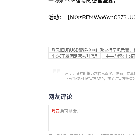
一场永不🎯落幕的感官盛宴。
活动：【
hKszRFt4WyWwhC373uU
欧元!EURUSD警报拉响！欧央行罕见示警
小:米王腾因泄密被辞?退
主—力榜<丨>同
声明：证券时报力求信息真实、准确，文章
下载“证券时报”官方APP，或关注官方微
网友评论
登录
后可以发言