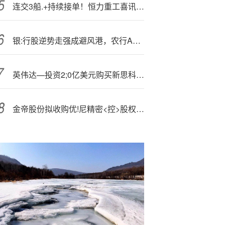
连交3船.+持续接单！恒力重工喜讯不断
银:行股逆势走强成避风港，农行A股大涨3.5%创新高
英伟达—投资2;0亿美元购买新思科技股票
金帝股份拟收购优!尼精密<控>股权 形成战略协同效应