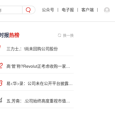
公众号
电子报
客户端
时报
热榜
换一换
三力士,：!尚未回购公司股份
高‘管’称?Revolut正考虑收购一家美国银行，推进全球扩张
易<华>录：公司未在公开平台披露数据要素业务相关订单量信息
五,芳斋：.公司始终高度重视市值管理