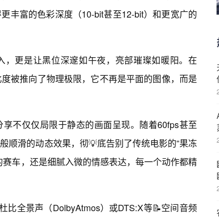
富的色彩深度（10-bit甚至12-bit）和更宽广的
加入，更是让黑位深邃如午夜，亮部璀璨如暖阳。在
对比度被推向了物理极限，它不再是平面的图像，而是
分享不仅仅局限于静态的画面呈现。随着60fps甚至
如丝般顺滑的动态效果，彻💡底告别了传统电影的“果冻
的赛车，还是细腻入微的情感表达，每一个动作都精
全景声（DolbyAtmos）或DTS:X等📝空间音频