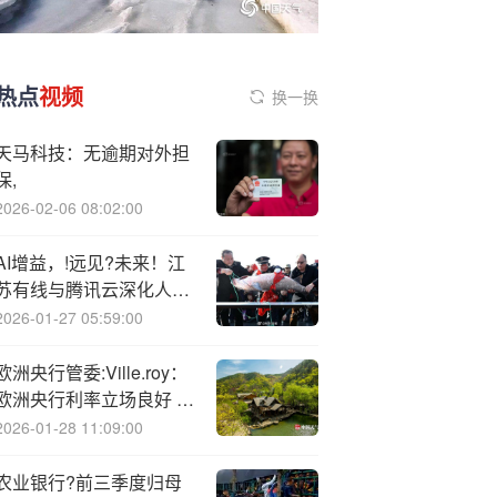
热点
视频
换一换
天马科技：无逾期对外担
保,
2026-02-06 08:02:00
AI增益，!远见?未来！江
苏有线与腾讯云深化人工
智能合作
2026-01-27 05:59:00
欧洲央行管委:Ville.roy：
欧洲央行利率立场良好 但
并非一成不变
2026-01-28 11:09:00
农业银行?前三季度归母