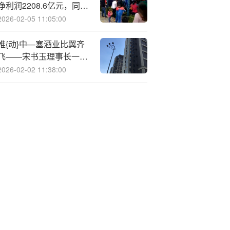
净利润2208.6亿元，同比
增长3%
2026-02-05 11:05:00
推{动}中—塞酒业比翼齐
飞——宋书玉理事长一行
在塞尔维亚考察调研
2026-02-02 11:38:00