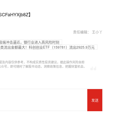
SCFaHYXjb8Z
】
责任编辑： 王小丫
：极端冲击逼近，银行业进入高风险时刻
类流出金额最大！科创创业ETF（159781）流出2925.9万元
提及内容仅供参考，不构成实质性投资建议，据此操作风险自担
信公众号，即可随时了解股市动态，洞察政策信息，把握财富机会。
发送